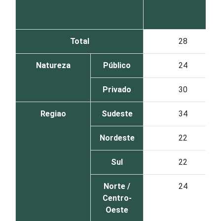
Total
28
Natureza
Público
24
Privado
30
Regiao
Sudeste
34
Nordeste
22
Sul
22
Norte /
24
Centro-
Oeste