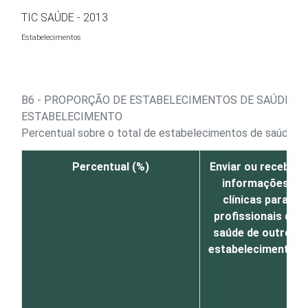
Ir para o conteúdo
TIC SAÚDE - 2013
Estabelecimentos
B6 - PROPORÇÃO DE ESTABELECIMENTOS DE SAÚDE, P
ESTABELECIMENTO
Percentual sobre o total de estabelecimentos de saúde que
Percentual (%)
Enviar ou receber
informações
clínicas para
profissionais de
saúde de outros
estabelecimentos