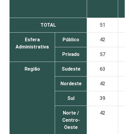
TOTAL
51
Esfera
Público
42
Administrativa
Privado
57
Região
Sudeste
63
Nordeste
42
Sul
39
Norte /
42
Centro-
Oeste