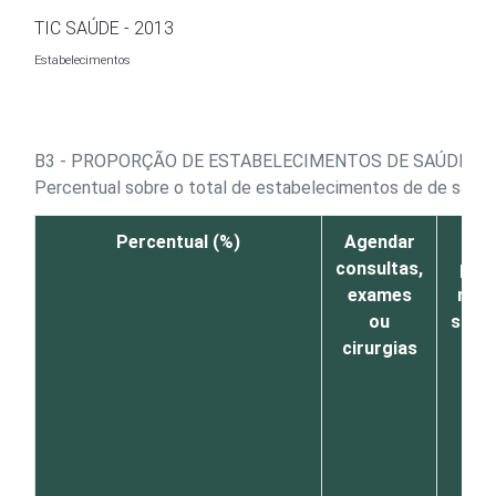
Ir para o conteúdo
TIC SAÚDE - 2013
Estabelecimentos
B3 - PROPORÇÃO DE ESTABELECIMENTOS DE SAÚDE, P
Percentual sobre o total de estabelecimentos de de saúde 
Percentual (%)
Agendar
G
consultas,
pedi
exames
mate
ou
supr
cirurgias