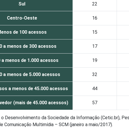
Sul
22
Centro-Oeste
16
enos de 100 acessos
15
0 a menos de 300 acessos
17
 a menos de 1.000 acessos
19
0 a menos de 5.000 acessos
32
sos a menos de 45.000 acessos
44
vedor (mais de 45.000 acessos)
57
a o Desenvolvimento da Sociedade da Informação (Cetic.br), Pes
de Comunicação Multimídia – SCM (janeiro a maio/2017).