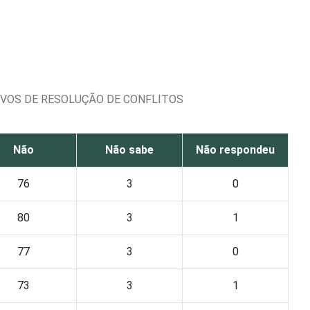
IVOS DE RESOLUÇÃO DE CONFLITOS
Não
Não sabe
Não respondeu
76
3
0
80
3
1
77
3
0
73
3
1