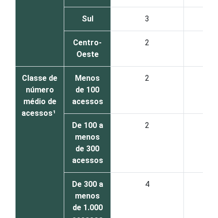
Sul
3
Centro-
2
Oeste
Classe de
Menos
2
número
de 100
médio de
acessos
acessos¹
De 100 a
2
menos
de 300
acessos
De 300 a
4
menos
de 1.000