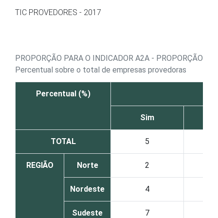
Ir para o conteúdo
TIC PROVEDORES - 2017
PROPORÇÃO PARA O INDICADOR A2A - PROPORÇÃO DE
Percentual sobre o total de empresas provedoras
Percentual (%)
Sim
N
TOTAL
5
REGIÃO
Norte
2
Nordeste
4
Sudeste
7