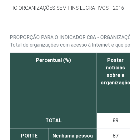
Ir para o conteúdo
TIC ORGANIZAÇÕES SEM FINS LUCRATIVOS - 2016
PROPORÇÃO PARA O INDICADOR C8A - ORGANIZAÇÕES 
Total de organizações com acesso à Internet e que possuem
Percentual (%)
Postar
notícias
sobre a
organização
TOTAL
89
PORTE
Nenhuma pessoa
87