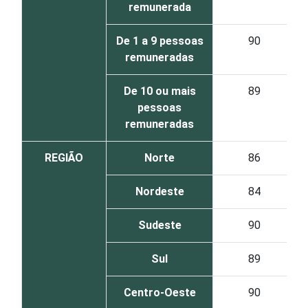
remunerada
De 1 a 9 pessoas
90
remuneradas
De 10 ou mais
89
pessoas
remuneradas
REGIÃO
Norte
86
Nordeste
84
Sudeste
90
Sul
89
Centro-Oeste
90