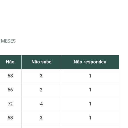
2 MESES
Não
Não sabe
Não respondeu
68
3
1
66
2
1
72
4
1
68
3
1