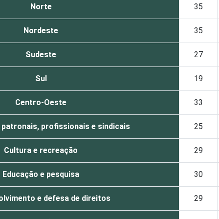
Norte
35
Nordeste
35
Sudeste
27
Sul
19
Centro-Oeste
33
atronais, profissionais e sindicais
25
Cultura e recreação
29
Educação e pesquisa
30
lvimento e defesa de direitos
29