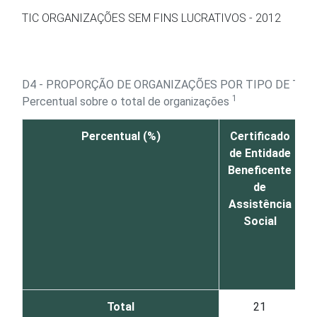
Ir para o conteúdo
TIC ORGANIZAÇÕES SEM FINS LUCRATIVOS - 2012
D4 - PROPORÇÃO DE ORGANIZAÇÕES POR TIPO DE TÍT
1
Percentual sobre o total de organizações
Percentual (%)
Certificado
de Entidade
Beneficente
de
(
Assistência
Social
Total
21