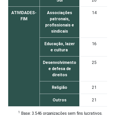
Sul
20
ATIVIDADES-
Associações
14
FIM
patronais,
profissionais e
sindicais
Educação, lazer
16
e cultura
Desenvolvimento
25
e defesa de
direitos
Religião
21
Outros
21
1
Base: 3.546 organizações sem fins lucrativos.