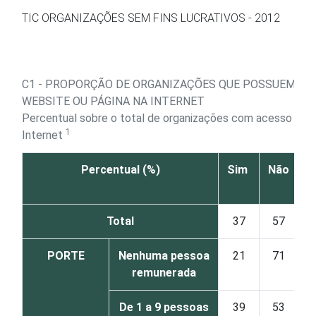
Ir para o conteúdo
TIC ORGANIZAÇÕES SEM FINS LUCRATIVOS - 2012
C1 - PROPORÇÃO DE ORGANIZAÇÕES QUE POSSUEM
WEBSITE OU PÁGINA NA INTERNET
Percentual sobre o total de organizações com acesso à
1
Internet
Percentual (%)
Sim
Não
N
s
Total
37
57
PORTE
Nenhuma pessoa
21
71
remunerada
De 1 a 9 pessoas
39
53