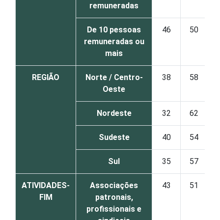
remuneradas
De 10 pessoas
46
50
remuneradas ou
mais
REGIÃO
Norte / Centro-
38
58
Oeste
Nordeste
32
62
Sudeste
40
54
Sul
35
57
ATIVIDADES-
Associações
43
51
FIM
patronais,
profissionais e