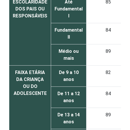
ESCOLARIDADE
Até
85
DOS PAIS OU
Fundamental
RESPONSÁVEIS
I
Fundamental
84
II
Médio ou
89
mais
FAIXA ETÁRIA
De 9 a 10
82
DA CRIANÇA
anos
OU DO
ADOLESCENTE
De 11 a 12
84
anos
De 13 a 14
89
anos