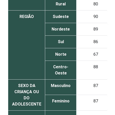
Rural
80
REGIÃO
Sudeste
90
Nordeste
89
Sul
86
Norte
67
Centro-
88
Oeste
SEXO DA
Masculino
87
CRIANÇA OU
DO
Feminino
87
ADOLESCENTE