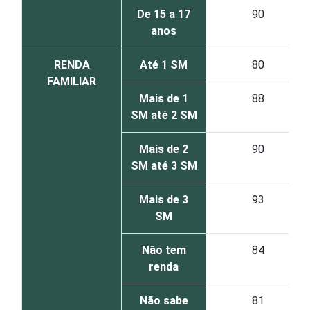
De 15 a 17
90
anos
RENDA
Até 1 SM
80
FAMILIAR
Mais de 1
88
SM até 2 SM
Mais de 2
90
SM até 3 SM
Mais de 3
93
SM
Não tem
84
renda
Não sabe
81