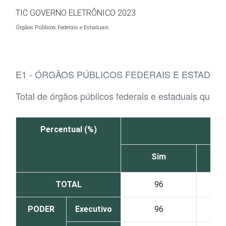
Ir para o conteúdo
TIC GOVERNO ELETRÔNICO 2023
Órgãos Públicos Federais e Estaduais
E1 - ÓRGÃOS PÚBLICOS FEDERAIS E ESTADUA
Total de órgãos públicos federais e estaduais que 
Percentual (%)
Sim
TOTAL
96
PODER
Executivo
96