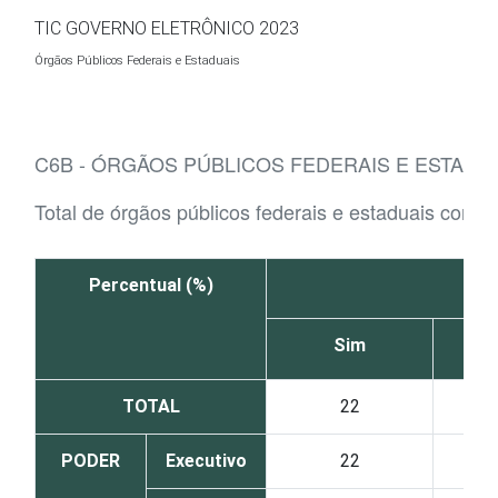
Ir para o conteúdo
TIC GOVERNO ELETRÔNICO 2023
Órgãos Públicos Federais e Estaduais
C6B - ÓRGÃOS PÚBLICOS FEDERAIS E ESTADU
Total de órgãos públicos federais e estaduais com a
Percentual (%)
En
Sim
TOTAL
22
PODER
Executivo
22