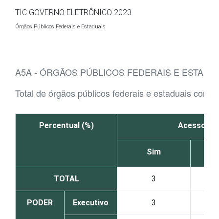
Ir para o conteúdo
TIC GOVERNO ELETRÔNICO 2023
Órgãos Públicos Federais e Estaduais
A5A - ÓRGÃOS PÚBLICOS FEDERAIS E ESTADU
Total de órgãos públicos federais e estaduais com a
Percentual (%)
Acesso dis
Sim
TOTAL
3
PODER
Executivo
3