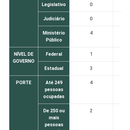
Legislativo
0
Judiciário
0
Ministério
4
Público
NÍVEL DE
Federal
1
GOVERNO
Estadual
3
PORTE
Até 249
4
pessoas
ocupadas
De 250 ou
2
mais
pessoas