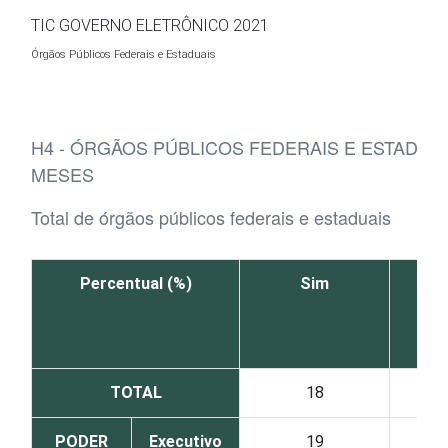
Ir para o conteúdo
TIC GOVERNO ELETRÔNICO 2021
Órgãos Públicos Federais e Estaduais
H4 - ÓRGÃOS PÚBLICOS FEDERAIS E ESTADUAI
MESES
Total de órgãos públicos federais e estaduais
Percentual (%)
Sim
TOTAL
18
PODER
Executivo
19