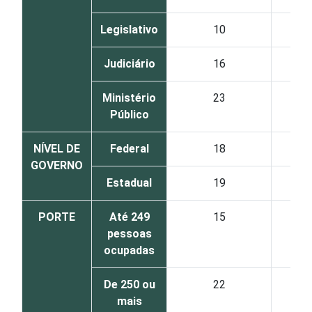
Legislativo
10
Judiciário
16
Ministério
23
Público
NÍVEL DE
Federal
18
GOVERNO
Estadual
19
PORTE
Até 249
15
pessoas
ocupadas
De 250 ou
22
mais