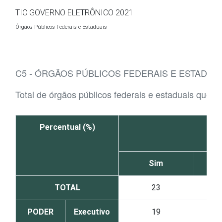
Ir para o conteúdo
TIC GOVERNO ELETRÔNICO 2021
Órgãos Públicos Federais e Estaduais
C5 - ÓRGÃOS PÚBLICOS FEDERAIS E ESTADUA
Total de órgãos públicos federais e estaduais que 
Percentual (%)
Sim
TOTAL
23
PODER
Executivo
19