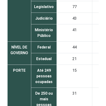
Legislativo
77
Judiciário
43
Ministério
41
Público
NÍVEL DE
Federal
44
GOVERNO
Estadual
21
PORTE
Até 249
15
pessoas
ocupadas
De 250 ou
31
mais
pessoas