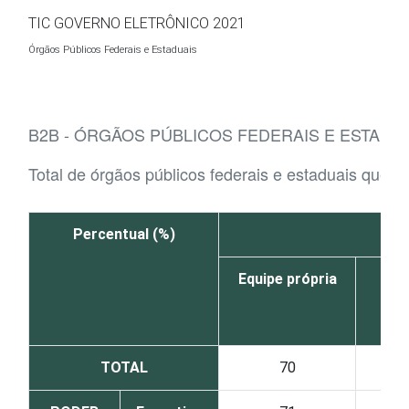
Ir para o conteúdo
TIC GOVERNO ELETRÔNICO 2021
Órgãos Públicos Federais e Estaduais
B2B - ÓRGÃOS PÚBLICOS FEDERAIS E ESTADU
Total de órgãos públicos federais e estaduais que u
Percentual (%)
Equipe própria
Org
públ
TOTAL
70