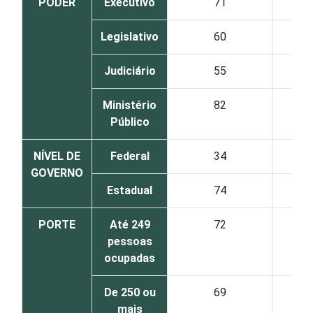
PODER
Executivo
71
Legislativo
60
Judiciário
55
Ministério
82
Público
NÍVEL DE
Federal
34
GOVERNO
Estadual
74
PORTE
Até 249
72
pessoas
ocupadas
De 250 ou
69
mais