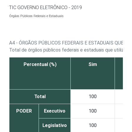
Ir para o conteúdo
TIC GOVERNO ELETRÔNICO - 2019
Órgãos Públicos Federais e Estaduais
A4 - ÓRGÃOS PÚBLICOS FEDERAIS E ESTADUAIS QUE U
Total de órgãos públicos federais e estaduais que utiliza
Percentual (%)
Sim
Total
100
PODER
Executivo
100
Legislativo
100