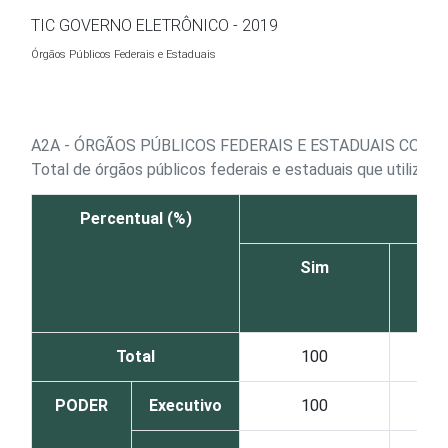
Ir para o conteúdo
TIC GOVERNO ELETRÔNICO - 2019
Órgãos Públicos Federais e Estaduais
A2A - ÓRGÃOS PÚBLICOS FEDERAIS E ESTADUAIS COM
Total de órgãos públicos federais e estaduais que utiliza
Percentual (%)
Sim
Total
100
PODER
Executivo
100