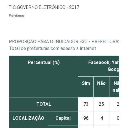
Ir para o conteúdo
TIC GOVERNO ELETRÔNICO - 2017
Prefeituras
PROPORÇÃO PARA O INDICADOR E3C - PREFEITURAS QU
Total de prefeituras com acesso à Internet
Percentual (%)
Facebook, YahooPr
Google +
Sim
Não
Não
sabe
TOTAL
73
25
2
LOCALIZAÇÃO
Capital
96
4
0