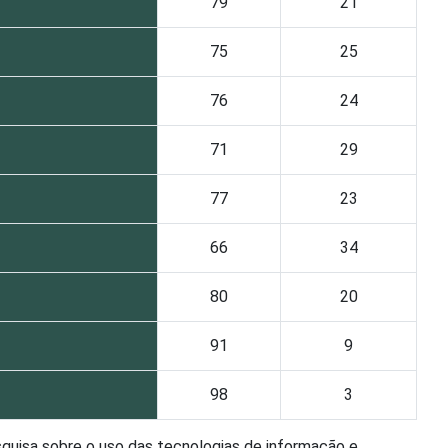
79
21
75
25
76
24
71
29
77
23
66
34
80
20
91
9
98
3
squisa sobre o uso das tecnologias de informação e