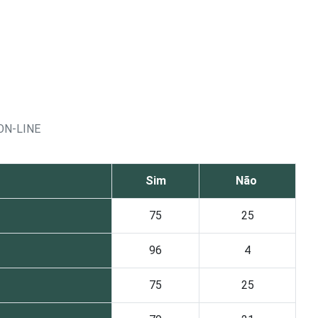
ON-LINE
Sim
Não
75
25
96
4
75
25