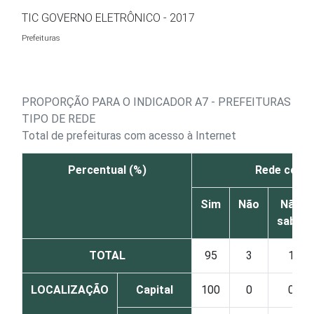
Ir para o conteúdo
TIC GOVERNO ELETRÔNICO - 2017
Prefeituras
PROPORÇÃO PARA O INDICADOR A7 - PREFEITURAS QUE
TIPO DE REDE
Total de prefeituras com acesso à Internet
Percentual (%)
Rede com f
Sim
Não
Não
sabe
TOTAL
95
3
1
LOCALIZAÇÃO
Capital
100
0
0