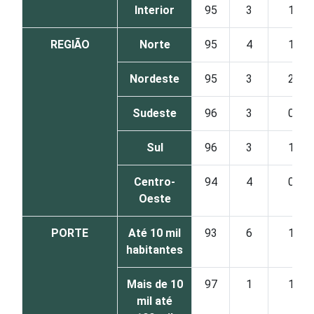
Interior
95
3
1
REGIÃO
Norte
95
4
1
Nordeste
95
3
2
Sudeste
96
3
0
Sul
96
3
1
Centro-
94
4
0
Oeste
PORTE
Até 10 mil
93
6
1
habitantes
Mais de 10
97
1
1
mil até