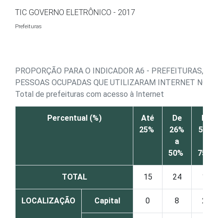
Ir para o conteúdo
TIC GOVERNO ELETRÔNICO - 2017
Prefeituras
PROPORÇÃO PARA O INDICADOR A6 - PREFEITURAS, PO
PESSOAS OCUPADAS QUE UTILIZARAM INTERNET NOS 
Total de prefeituras com acesso à Internet
Percentual (%)
Até
De
De
25%
26%
51%
a
a
50%
75%
TOTAL
15
24
19
LOCALIZAÇÃO
Capital
0
8
23