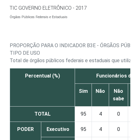
Ir para o conteúdo
TIC GOVERNO ELETRÔNICO - 2017
Órgãos Públicos Federais e Estaduais
PROPORÇÃO PARA O INDICADOR B3E - ÓRGÃOS PÚBLICO
TIPO DE USO
Total de órgãos públicos federais e estaduais que utilizara
Percentual (%)
Funcionários de TI
Sim
Não
Não
sabe
re
TOTAL
95
4
0
PODER
Executivo
95
4
0