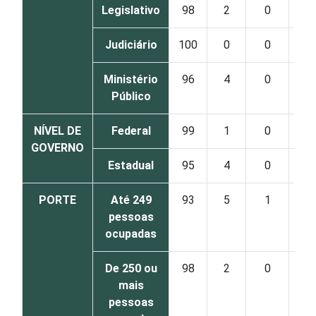
Legislativo
98
2
0
Judiciário
100
0
0
Ministério
96
4
0
Público
NÍVEL DE
Federal
99
1
0
GOVERNO
Estadual
95
4
0
PORTE
Até 249
93
5
1
pessoas
ocupadas
De 250 ou
98
2
0
mais
pessoas