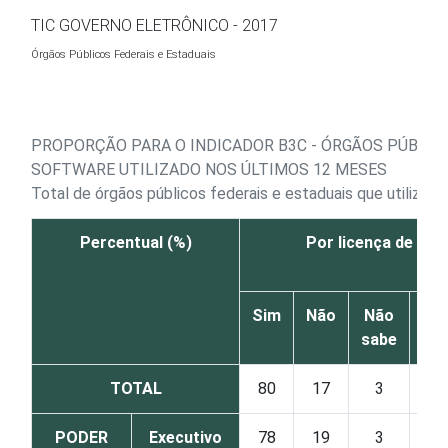
Ir para o conteúdo
TIC GOVERNO ELETRÔNICO - 2017
Órgãos Públicos Federais e Estaduais
PROPORÇÃO PARA O INDICADOR B3C - ÓRGÃOS PÚBLIC
SOFTWARE UTILIZADO NOS ÚLTIMOS 12 MESES
Total de órgãos públicos federais e estaduais que utiliza
Percentual (%)
Por licença de us
Sim
Não
Não
sabe
re
TOTAL
80
17
3
PODER
Executivo
78
19
3