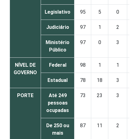
Legislativo
95
5
0
Judiciário
97
1
2
Ministério
97
0
3
Público
NÍVEL DE
Federal
98
1
1
GOVERNO
Estadual
78
18
3
PORTE
Até 249
73
23
3
pessoas
ocupadas
De 250 ou
87
11
2
mais