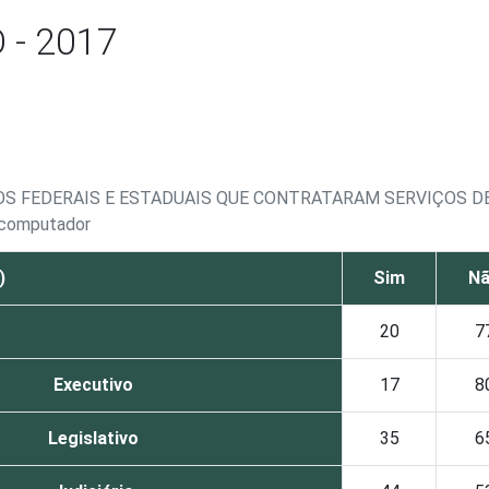
- 2017
OS FEDERAIS E ESTADUAIS QUE CONTRATARAM SERVIÇOS DE
m computador
)
Sim
N
20
7
Executivo
17
8
Legislativo
35
6