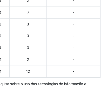
3
2
-
2
7
-
0
3
-
9
3
-
3
3
-
4
2
-
4
12
-
squisa sobre o uso das tecnologias de informação e