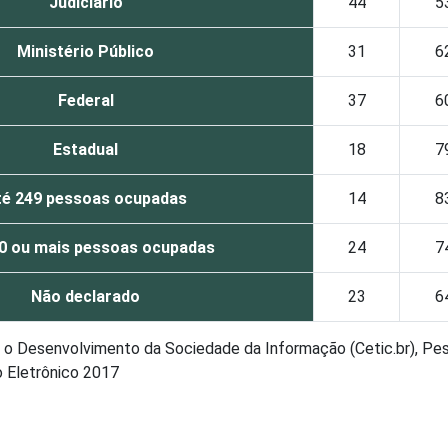
Judiciário
44
5
Ministério Público
31
6
Federal
37
6
Estadual
18
7
té 249 pessoas ocupadas
14
8
0 ou mais pessoas ocupadas
24
7
Não declarado
23
6
ra o Desenvolvimento da Sociedade da Informação (Cetic.br), Pe
o Eletrônico 2017