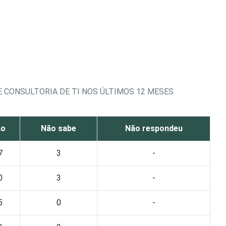
 CONSULTORIA DE TI NOS ÚLTIMOS 12 MESES
ão
Não sabe
Não respondeu
7
3
-
0
3
-
5
0
-