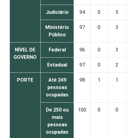
Judiciário
94
0
5
Ministério
97
0
3
Público
NÍVEL DE
Federal
96
0
3
GOVERNO
Estadual
97
0
2
PORTE
Até 249
98
1
1
pessoas
ocupadas
De 250 ou
100
0
0
mais
pessoas
ocupadas