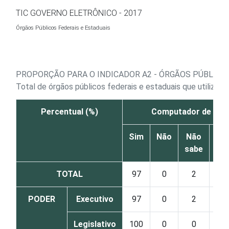
Ir para o conteúdo
TIC GOVERNO ELETRÔNICO - 2017
Órgãos Públicos Federais e Estaduais
PROPORÇÃO PARA O INDICADOR A2 - ÓRGÃOS PÚBLICO
Total de órgãos públicos federais e estaduais que utiliza
Percentual (%)
Computador de me
Sim
Não
Não
sabe
re
TOTAL
97
0
2
PODER
Executivo
97
0
2
Legislativo
100
0
0