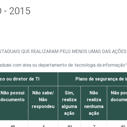
- 2015
 ESTADUAIS QUE REALIZARAM PELO MENOS UMAS DAS AÇÕ
staduais com área ou departamento de tecnologia da informação¹
co ou diretor de TI
Plano de segurança de
Não possui
Não sabe/
Sim,
Não
Não po
documento
Não
realiza
realiza
docume
respondeu
alguma
nenhuma
ação
ação