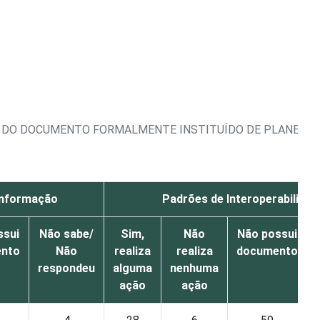
ES DO DOCUMENTO FORMALMENTE INSTITUÍDO DE PLANEJA
 informação
Padrões de Interoperabilidad
ssui
Não sabe/
Sim,
Não
Não possui
nto
Não
realiza
realiza
documento
respondeu
alguma
nenhuma
ação
ação