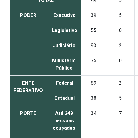
TOTAL
44
5
PODER
Executivo
39
5
Legislativo
55
0
Judiciário
93
2
Ministério
75
0
Público
ENTE
Federal
89
2
FEDERATIVO
Estadual
38
5
PORTE
Até 249
34
7
pessoas
ocupadas