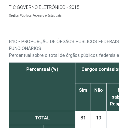
Ir para o conteúdo
TIC GOVERNO ELETRÔNICO - 2015
Órgãos Públicos Federais e Estaduais
B1C - PROPORÇÃO DE ÓRGÃOS PÚBLICOS FEDERAIS E 
FUNCIONÁRIOS
Percentual sobre o total de órgãos públicos federais e e
Percentual (%)
Cargos comissionad
Sim
Não
Não
sabe/N
Respon
TOTAL
81
19
0