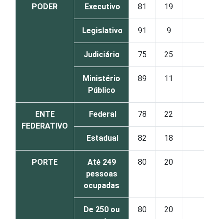
PODER
Executivo
81
19
0
Legislativo
91
9
0
Judiciário
75
25
0
Ministério
89
11
0
Público
ENTE
Federal
78
22
0
FEDERATIVO
Estadual
82
18
0
PORTE
Até 249
80
20
0
pessoas
ocupadas
De 250 ou
80
20
0