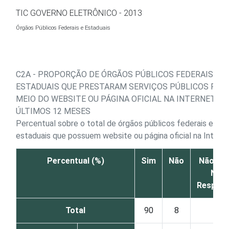
Ir para o conteúdo
TIC GOVERNO ELETRÔNICO - 2013
Órgãos Públicos Federais e Estaduais
C2A - PROPORÇÃO DE ÓRGÃOS PÚBLICOS FEDERAIS E
ESTADUAIS QUE PRESTARAM SERVIÇOS PÚBLICOS POR
MEIO DO WEBSITE OU PÁGINA OFICIAL NA INTERNET N
ÚLTIMOS 12 MESES
Percentual sobre o total de órgãos públicos federais e
estaduais que possuem website ou página oficial na Interne
Percentual (%)
Sim
Não
Não sab
Não
Respon
Total
90
8
2