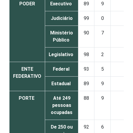
PODER
Executivo
89
9
2
Judiciário
99
0
1
Ministério
90
7
3
Público
Legislativo
98
2
0
ENTE
Federal
93
5
2
FEDERATIVO
Estadual
89
9
2
PORTE
Até 249
88
9
3
pessoas
ocupadas
De 250 ou
92
6
2