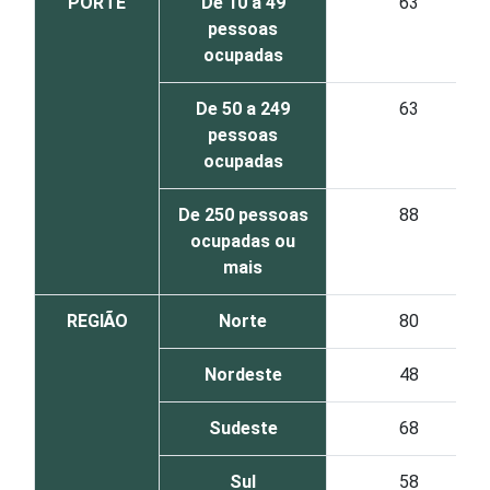
PORTE
De 10 a 49
63
pessoas
ocupadas
De 50 a 249
63
pessoas
ocupadas
De 250 pessoas
88
ocupadas ou
mais
REGIÃO
Norte
80
Nordeste
48
Sudeste
68
Sul
58