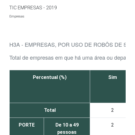
Ir para o conteúdo
TIC EMPRESAS - 2019
Empresas
H3A - EMPRESAS, POR USO DE ROBÔS DE SER
Total de empresas em que há uma área ou departa
Percentual (%)
Sim
Total
2
PORTE
De 10 a 49
2
pessoas