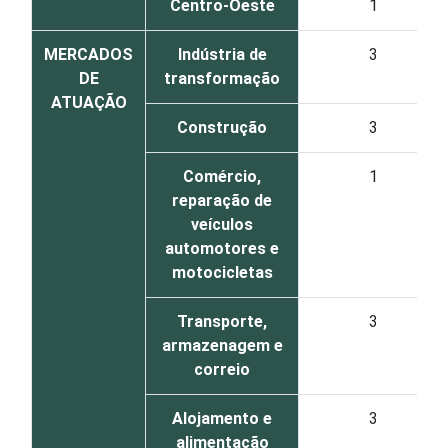
Centro-Oeste
1
MERCADOS
Indústria de
3
DE
transformação
ATUAÇÃO
Construção
3
Comércio,
1
reparação de
veículos
automotores e
motocicletas
Transporte,
3
armazenagem e
correio
Alojamento e
3
alimentação