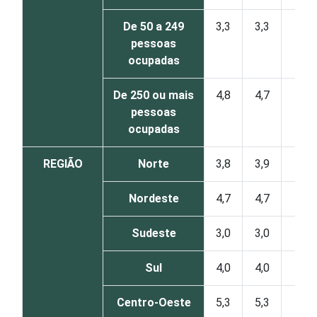
De 50 a 249
3,3
3,3
1
pessoas
ocupadas
De 250 ou mais
4,8
4,7
1
pessoas
ocupadas
REGIÃO
Norte
3,8
3,9
1
Nordeste
4,7
4,7
0
Sudeste
3,0
3,0
0
Sul
4,0
4,0
0
Centro-Oeste
5,3
5,3
1