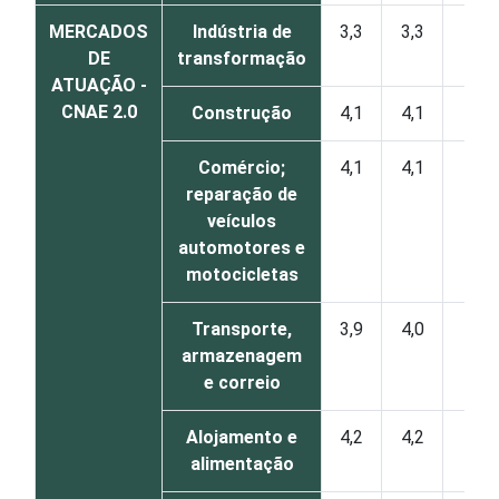
MERCADOS
Indústria de
3,3
3,3
0
DE
transformação
ATUAÇÃO -
CNAE 2.0
Construção
4,1
4,1
0
Comércio;
4,1
4,1
0
reparação de
veículos
automotores e
motocicletas
Transporte,
3,9
4,0
0
armazenagem
e correio
Alojamento e
4,2
4,2
0
alimentação