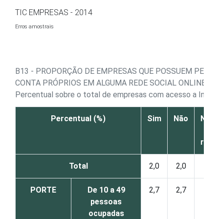
Ir para o conteúdo
TIC EMPRESAS - 2014
Erros amostrais
B13 - PROPORÇÃO DE EMPRESAS QUE POSSUEM PERFIL
CONTA PRÓPRIOS EM ALGUMA REDE SOCIAL ONLINE
Percentual sobre o total de empresas com acesso a Intern
Percentual (%)
Sim
Não
Não 
N
resp
Total
2,0
2,0
0
PORTE
De 10 a 49
2,7
2,7
0
pessoas
ocupadas