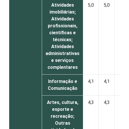
Atividades
5,0
5,0
1
imobiliárias;
Atividades
profissionais,
científicas e
técnicas;
Atividades
administrativas
e serviços
complentares
Informação e
4,1
4,1
0
Comunicação
Artes, cultura,
4,3
4,3
0
esporte e
recreação;
Outras