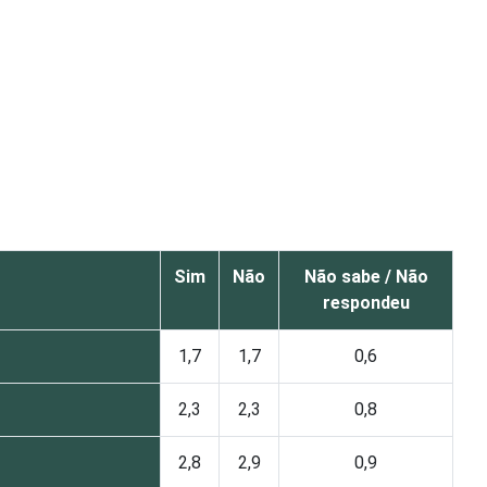
Sim
Não
Não sabe / Não
respondeu
1,7
1,7
0,6
2,3
2,3
0,8
2,8
2,9
0,9