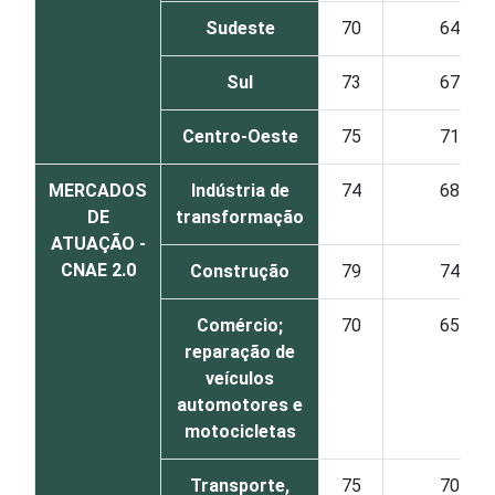
Sudeste
70
64
Sul
73
67
Centro-Oeste
75
71
MERCADOS
Indústria de
74
68
DE
transformação
ATUAÇÃO -
CNAE 2.0
Construção
79
74
Comércio;
70
65
reparação de
veículos
automotores e
motocicletas
Transporte,
75
70