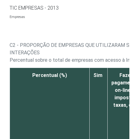
Ir para o conteúdo
TIC EMPRESAS - 2013
Empresas
C2 - PROPORÇÃO DE EMPRESAS QUE UTILIZARAM SERV
INTERAÇÕES
Percentual sobre o total de empresas com acesso à Inter
Percentual (%)
Sim
Fazer
pagamento
on-line de
impostos,
taxas, etc.