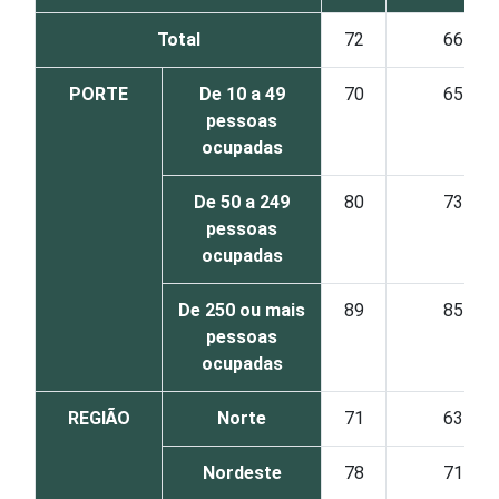
Total
72
66
PORTE
De 10 a 49
70
65
pessoas
ocupadas
De 50 a 249
80
73
pessoas
ocupadas
De 250 ou mais
89
85
pessoas
ocupadas
REGIÃO
Norte
71
63
Nordeste
78
71