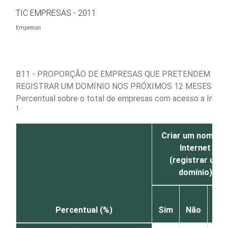
Ir para o conteúdo
TIC EMPRESAS - 2011
Empresas
B11 - PROPORÇÃO DE EMPRESAS QUE PRETENDEM
REGISTRAR UM DOMÍNIO NOS PRÓXIMOS 12 MESES
Percentual sobre o total de empresas com acesso a Inter
1
Criar um nome n
Internet
(registrar um
domínio)
Nã
Percentual (%)
Sim
Não
sab