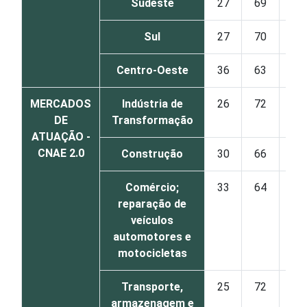
Sudeste
27
69
3
Sul
27
70
3
Centro-Oeste
36
63
1
MERCADOS
Indústria de
26
72
2
DE
Transformação
ATUAÇÃO -
CNAE 2.0
Construção
30
66
3
Comércio;
33
64
3
reparação de
veículos
automotores e
motocicletas
Transporte,
25
72
2
armazenagem e