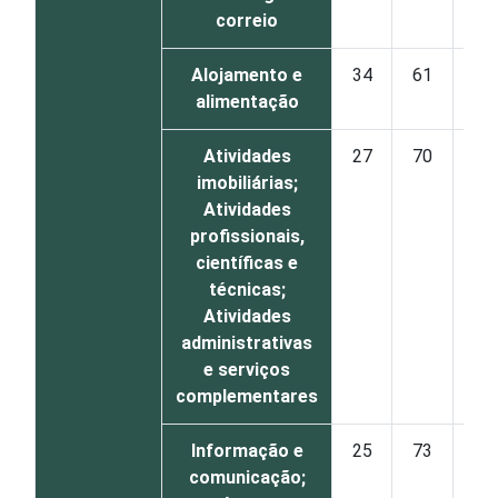
correio
Alojamento e
34
61
5
alimentação
Atividades
27
70
3
imobiliárias;
Atividades
profissionais,
científicas e
técnicas;
Atividades
administrativas
e serviços
complementares
Informação e
25
73
2
comunicação;