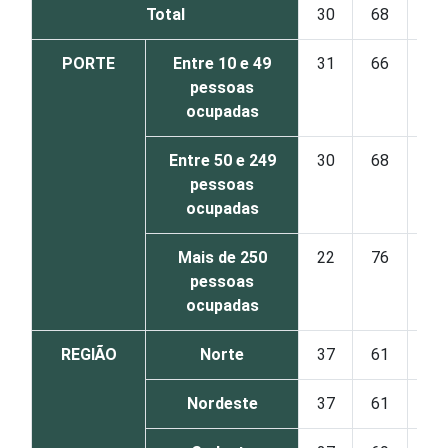
Total
30
68
3
PORTE
Entre 10 e 49
31
66
3
pessoas
ocupadas
Entre 50 e 249
30
68
3
pessoas
ocupadas
Mais de 250
22
76
2
pessoas
ocupadas
REGIÃO
Norte
37
61
2
Nordeste
37
61
2