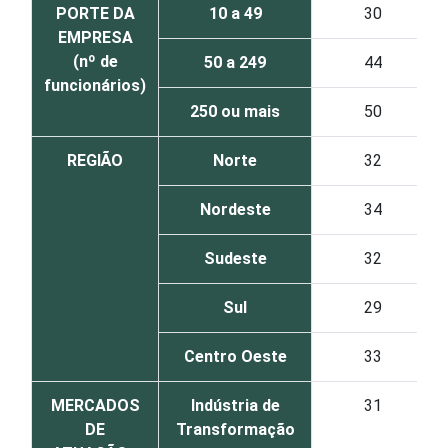
PORTE DA
10 a 49
30
EMPRESA
(nº de
50 a 249
44
funcionários)
250 ou mais
50
REGIÃO
Norte
32
Nordeste
34
Sudeste
32
Sul
29
Centro Oeste
33
MERCADOS
Indústria de
31
DE
Transformação