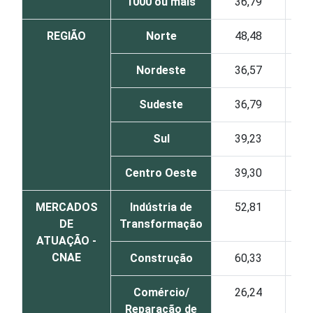
1000 ou mais
36,79
REGIÃO
Norte
48,48
Nordeste
36,57
Sudeste
36,79
Sul
39,23
Centro Oeste
39,30
MERCADOS
Indústria de
52,81
DE
Transformação
ATUAÇÃO -
CNAE
Construção
60,33
Comércio/
26,24
Reparação de