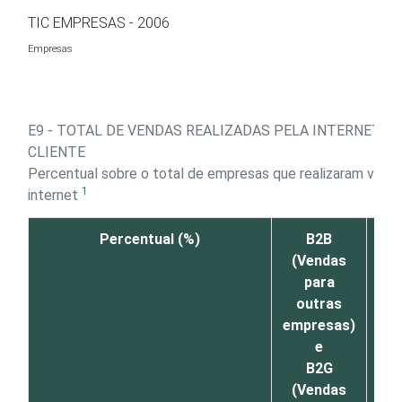
Ir para o conteúdo
TIC EMPRESAS - 2006
Empresas
E9 - TOTAL DE VENDAS REALIZADAS PELA INTERNET P
CLIENTE
Percentual sobre o total de empresas que realizaram vend
1
internet
Percentual (%)
B2B
B2
(Vendas
para
con
outras
empresas)
e
B2G
(Vendas