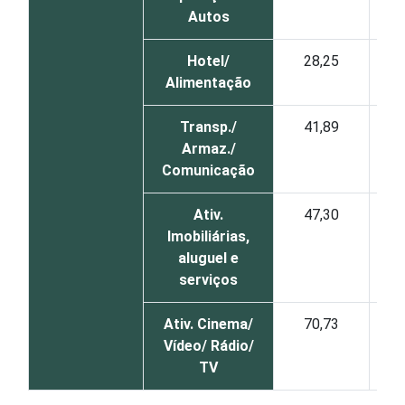
Autos
Hotel/
28,25
Alimentação
Transp./
41,89
Armaz./
Comunicação
Ativ.
47,30
Imobiliárias,
aluguel e
serviços
Ativ. Cinema/
70,73
Vídeo/ Rádio/
TV