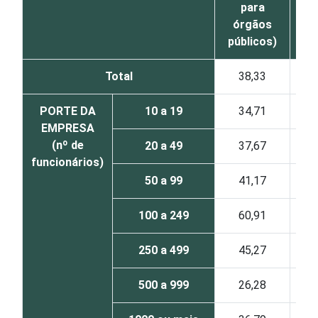
para
órgãos
públicos)
Total
38,33
PORTE DA
10 a 19
34,71
EMPRESA
(nº de
20 a 49
37,67
funcionários)
50 a 99
41,17
100 a 249
60,91
250 a 499
45,27
500 a 999
26,28