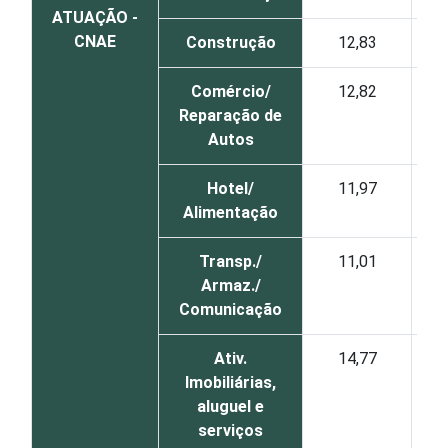
ATUAÇÃO -
CNAE
Construção
12,83
90
Comércio/
12,82
89
Reparação de
Autos
Hotel/
11,97
87
Alimentação
Transp./
11,01
88
Armaz./
Comunicação
Ativ.
14,77
90
Imobiliárias,
aluguel e
serviços