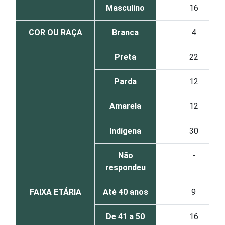
Masculino
16
COR OU RAÇA
Branca
4
Preta
22
Parda
12
Amarela
12
Indígena
30
Não
-
respondeu
FAIXA ETÁRIA
Até 40 anos
9
De 41 a 50
16