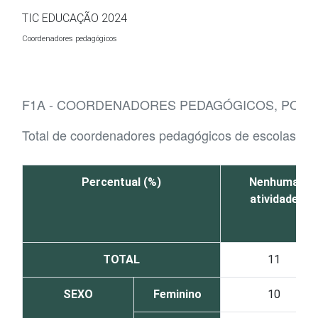
Ir para o conteúdo
TIC EDUCAÇÃO 2024
Coordenadores pedagógicos
F1A - COORDENADORES PEDAGÓGICOS, POR R
Total de coordenadores pedagógicos de escolas de
Percentual (%)
Nenhuma
atividade
TOTAL
11
SEXO
Feminino
10