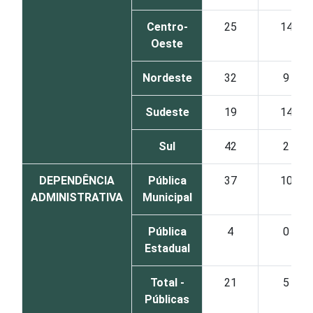
Centro-
25
14
Oeste
Nordeste
32
9
Sudeste
19
14
Sul
42
2
DEPENDÊNCIA
Pública
37
10
ADMINISTRATIVA
Municipal
Pública
4
0
Estadual
Total -
21
5
Públicas