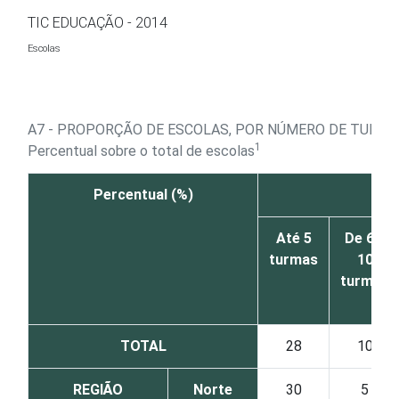
Ir para o conteúdo
TIC EDUCAÇÃO - 2014
Escolas
A7 - PROPORÇÃO DE ESCOLAS, POR NÚMERO DE TURMA
1
Percentual sobre o total de escolas
Percentual (%)
Até 5
De 6 a
turmas
10
turmas
TOTAL
28
10
REGIÃO
Norte
30
5