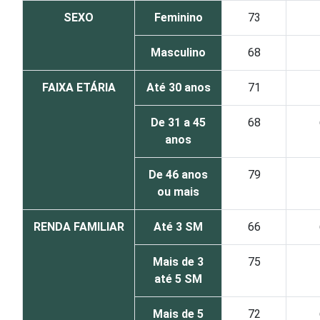
SEXO
Feminino
73
Masculino
68
FAIXA ETÁRIA
Até 30 anos
71
De 31 a 45
68
anos
De 46 anos
79
ou mais
RENDA FAMILIAR
Até 3 SM
66
Mais de 3
75
até 5 SM
Mais de 5
72