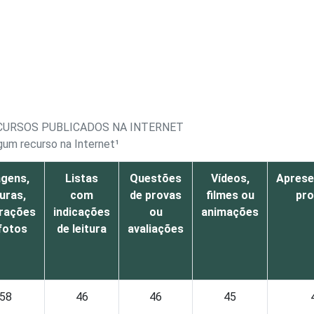
ECURSOS PUBLICADOS NA INTERNET
gum recurso na Internet¹
gens,
Listas
Questões
Vídeos,
Aprese
guras,
com
de provas
filmes ou
pro
trações
indicações
ou
animações
fotos
de leitura
avaliações
58
46
46
45