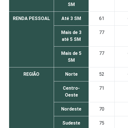
SM
RENDA PESSOAL
Até 3 SM
61
Mais de 3
77
até 5 SM
Mais de 5
77
SM
REGIÃO
Norte
52
Centro-
71
Oeste
Nordeste
70
Sudeste
75