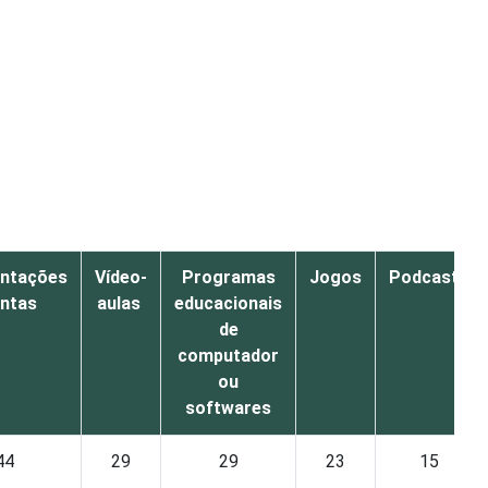
ntações
Vídeo-
Programas
Jogos
Podcasts
ntas
aulas
educacionais
de
computador
ou
softwares
44
29
29
23
15