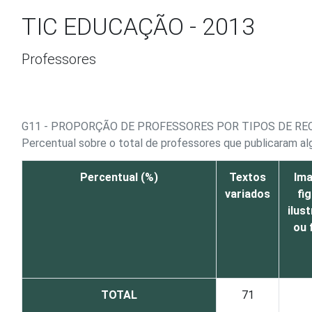
Ir para o conteúdo
TIC EDUCAÇÃO - 2013
Professores
G11 - PROPORÇÃO DE PROFESSORES POR TIPOS DE R
Percentual sobre o total de professores que publicaram al
Percentual (%)
Textos
Ima
variados
fi
ilus
ou 
TOTAL
71