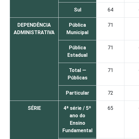
Sul
64
DEPENDÊNCIA
Pública
71
ADMINISTRATIVA
Municipal
Pública
71
Estadual
Total —
71
Públicas
Particular
72
SÉRIE
4ª série / 5º
65
ano do
Ensino
Fundamental