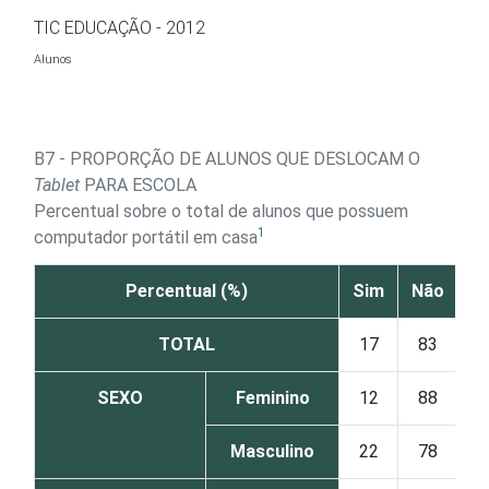
Ir para o conteúdo
TIC EDUCAÇÃO - 2012
Alunos
B7 - PROPORÇÃO DE ALUNOS QUE DESLOCAM O
Tablet
PARA ESCOLA
Percentual sobre o total de alunos que possuem
1
computador portátil em casa
Percentual (%)
Sim
Não
TOTAL
17
83
SEXO
Feminino
12
88
Masculino
22
78