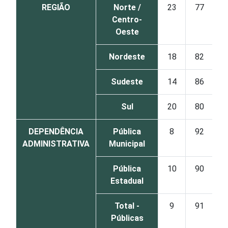
REGIÃO
Norte /
23
77
Centro-
Oeste
Nordeste
18
82
Sudeste
14
86
Sul
20
80
DEPENDÊNCIA
Pública
8
92
ADMINISTRATIVA
Municipal
Pública
10
90
Estadual
Total -
9
91
Públicas