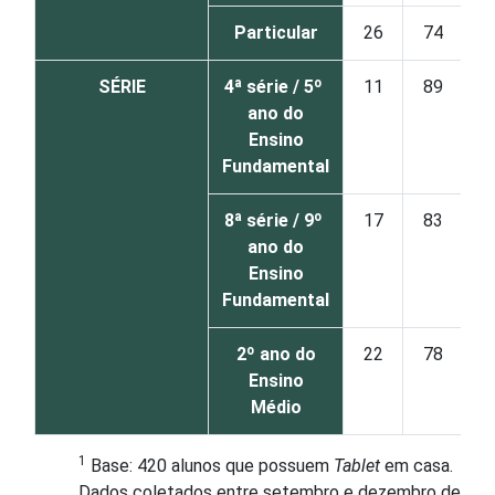
Particular
26
74
SÉRIE
4ª série / 5º
11
89
ano do
Ensino
Fundamental
8ª série / 9º
17
83
ano do
Ensino
Fundamental
2º ano do
22
78
Ensino
Médio
1
Base: 420 alunos que possuem
Tablet
em casa.
Dados coletados entre setembro e dezembro de