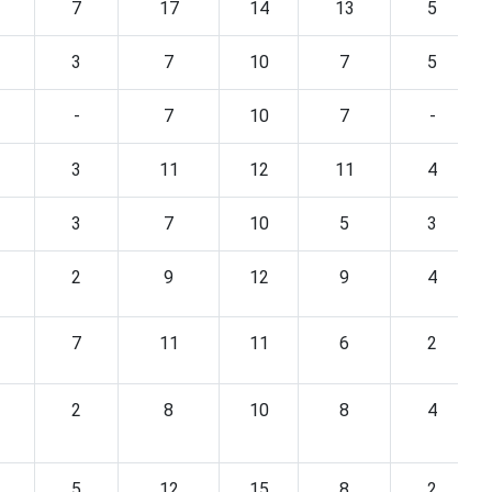
7
17
14
13
5
3
7
10
7
5
-
7
10
7
-
3
11
12
11
4
3
7
10
5
3
2
9
12
9
4
7
11
11
6
2
2
8
10
8
4
5
12
15
8
2