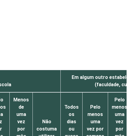
Em algum outro estabeleci
scola
(faculdade, curso,
lo
Menos
Pelo
os
de
Todos
Pelo
menos
a
uma
os
menos
uma
z
vez
Não
dias
uma
vez
r
por
costuma
ou
vez por
por