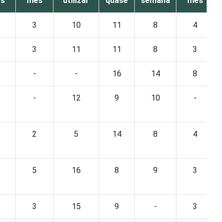
s
mês
utilizar
quase
semana
mês
3
10
11
8
4
3
11
11
8
3
-
-
16
14
8
-
12
9
10
-
2
5
14
8
4
5
16
8
9
3
3
15
9
-
3