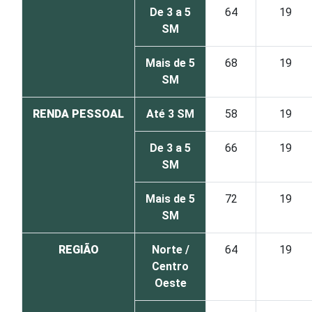
De 3 a 5
64
19
SM
Mais de 5
68
19
SM
RENDA PESSOAL
Até 3 SM
58
19
De 3 a 5
66
19
SM
Mais de 5
72
19
SM
REGIÃO
Norte /
64
19
Centro
Oeste