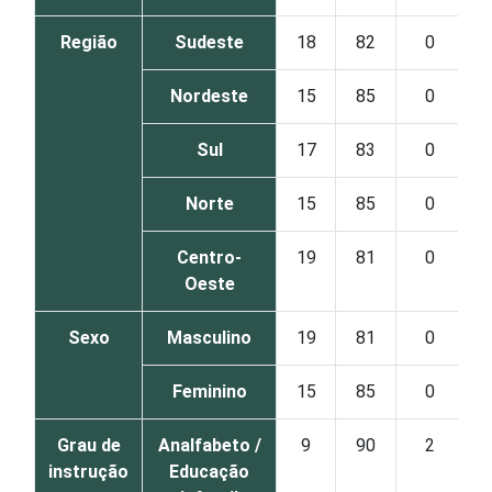
Região
Sudeste
18
82
0
Nordeste
15
85
0
Sul
17
83
0
Norte
15
85
0
Centro-
19
81
0
Oeste
Sexo
Masculino
19
81
0
Feminino
15
85
0
Grau de
Analfabeto /
9
90
2
instrução
Educação