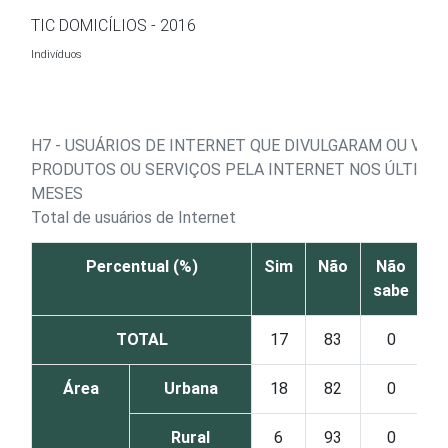
Ir para o conteúdo
TIC DOMICÍLIOS - 2016
Indivíduos
H7 - USUÁRIOS DE INTERNET QUE DIVULGARAM OU VE
PRODUTOS OU SERVIÇOS PELA INTERNET NOS ÚLTIMOS
MESES
Total de usuários de Internet
Percentual (%)
Sim
Não
Não
sabe
r
TOTAL
17
83
0
Área
Urbana
18
82
0
Rural
6
93
0