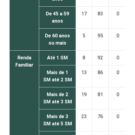
De 45 a 59
17
83
0
anos
De 60 anos
5
95
0
ou mais
Renda
Até 1 SM
8
92
0
Familiar
Mais de 1
13
86
0
SM até 2 SM
Mais de 2
19
81
0
SM até 3 SM
Mais de 3
23
76
0
SM até 5 SM