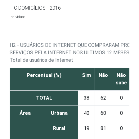
Ir para o conteúdo
TIC DOMICÍLIOS - 2016
Indivíduos
H2 - USUÁRIOS DE INTERNET QUE COMPRARAM PRODU
SERVIÇOS PELA INTERNET NOS ÚLTIMOS 12 MESES
Total de usuários de Internet
Percentual (%)
Sim
Não
Não
sabe
r
TOTAL
38
62
0
Área
Urbana
40
60
0
Rural
19
81
0