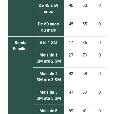
De 45 a 59
40
60
0
anos
De 60 anos
45
55
0
ou mais
Renda
Até 1 SM
14
86
0
Familiar
Mais de 1
27
73
0
SM até 2 SM
Mais de 2
42
58
0
SM até 3 SM
Mais de 3
47
53
0
SM até 5 SM
Mais de 5
59
41
0