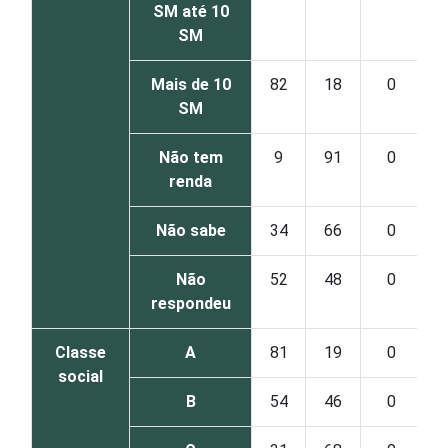
SM até 10
SM
Mais de 10
82
18
0
SM
Não tem
9
91
0
renda
Não sabe
34
66
0
Não
52
48
0
respondeu
Classe
A
81
19
0
social
B
54
46
0