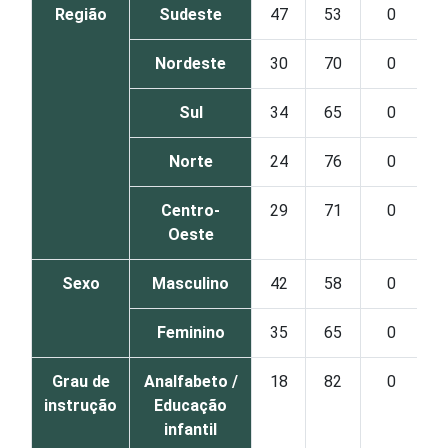
Região
Sudeste
47
53
0
Nordeste
30
70
0
Sul
34
65
0
Norte
24
76
0
Centro-
29
71
0
Oeste
Sexo
Masculino
42
58
0
Feminino
35
65
0
Grau de
Analfabeto /
18
82
0
instrução
Educação
infantil