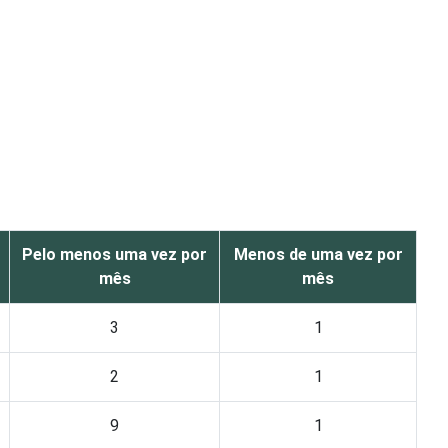
Pelo menos uma vez por
Menos de uma vez por
mês
mês
3
1
2
1
9
1