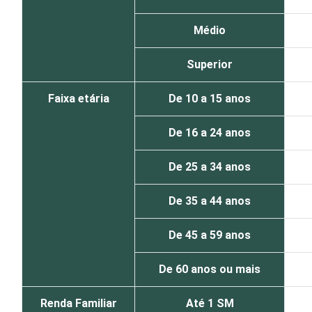
Médio
Superior
Faixa etária
De 10 a 15 anos
De 16 a 24 anos
De 25 a 34 anos
De 35 a 44 anos
De 45 a 59 anos
De 60 anos ou mais
Renda Familiar
Até 1 SM