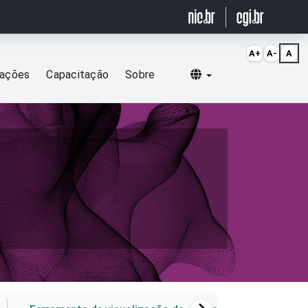
A+
A-
A
Selecionar idioma
cações
Capacitação
Sobre