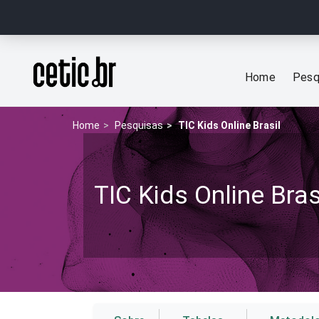
Ir para o conteúdo
Página inicial
Home
Pesq
Home
Pesquisas
TIC Kids Online Brasil
TIC Kids Online Bras