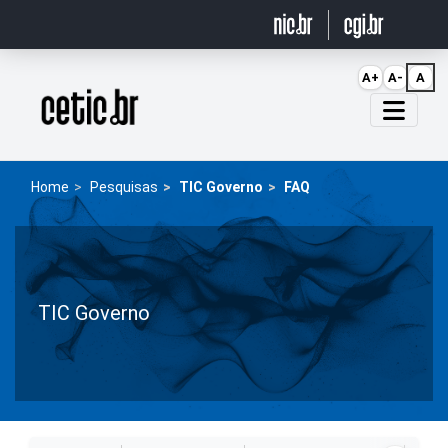
Ir para o conteúdo
A+
A-
A
Página inicial
Home
Pesquisas
TIC Governo
FAQ
TIC Governo