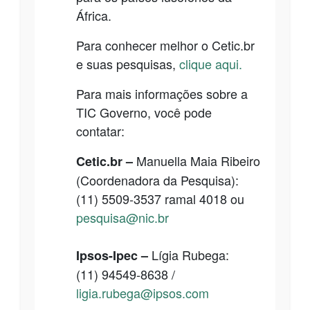
África.
Para conhecer melhor o Cetic.br
e suas pesquisas,
clique aqui.
Para mais informações sobre a
TIC Governo, você pode
contatar:
Manuella Maia Ribeiro
Cetic.br
–
(Coordenadora da Pesquisa):
(11) 5509-3537 ramal 4018 ou
pesquisa@nic.br
Lígia Rubega:
Ipsos-Ipec –
(11)
94549-8638
/
l
igia.rubega@ipsos.com