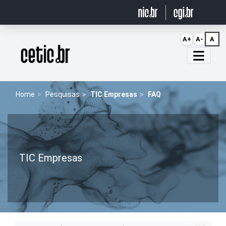
Ir para o conteúdo
A+
A-
A
Página inicial
Home
Pesquisas
TIC Empresas
FAQ
TIC Empresas