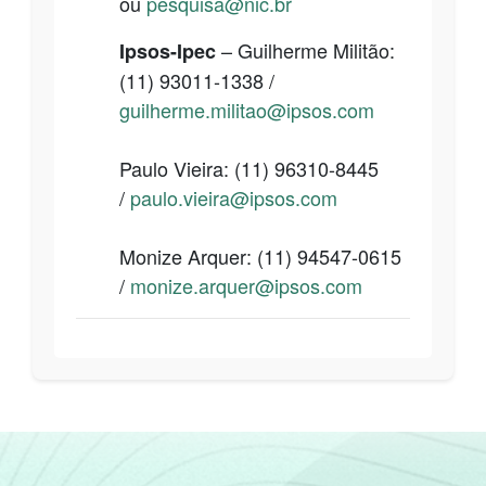
ou
pesquisa@nic.br
– Guilherme Militão:
Ipsos-Ipec
(11)
93011-1338
/
guilherme.militao@ipsos.com
Paulo Vieira: (11)
96310-8445
/
paulo.vieira@ipsos.com
Monize Arquer: (11)
94547-0615
/
monize.arquer@ipsos.com