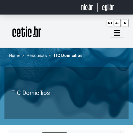
Ir para o conteúdo
A+
A-
A
Página inicial
Home
Pesquisas
TIC Domicílios
TIC Domicílios