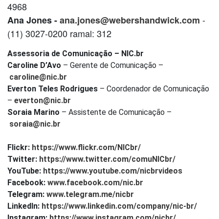
4968
-
Ana Jones -
ana.jones@webershandwick.com
(11) 3027-0200 ramal: 312
Assessoria de Comunicação – NIC.br
Caroline D’Avo
– Gerente de Comunicação –
caroline@nic.br
Everton Teles Rodrigues
– Coordenador de Comunicação
–
everton@nic.br
Soraia Marino
– Assistente de Comunicação –
soraia@nic.br
Flickr:
https://www.flickr.com/NICbr/
Twitter:
https://www.twitter.com/comuNICbr/
YouTube:
https://www.youtube.com/nicbrvideos
Facebook:
www.facebook.com/nic.br
Telegram:
www.telegram.me/nicbr
LinkedIn:
https://www.linkedin.com/company/nic-br/
Instagram:
https://www.instagram.com/nicbr/